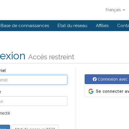
Français
Base de connaissances
État du réseau
Affiliés
Cont
exion
Accès restreint
iel
Connexion avec
e
necté